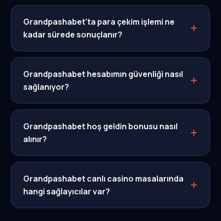
Grandpashabet'ta para çekim işlemi ne
kadar sürede sonuçlanır?
Grandpashabet hesabımın güvenliği nasıl
sağlanıyor?
Grandpashabet hoş geldin bonusu nasıl
alınır?
Grandpashabet canlı casino masalarında
hangi sağlayıcılar var?