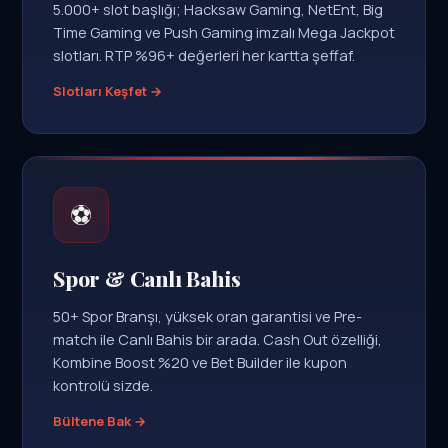
5.000+ slot başlığı; Hacksaw Gaming, NetEnt, Big
Time Gaming ve Push Gaming imzalı Mega Jackpot
slotları. RTP %96+ değerleri her kartta şeffaf.
Slotları Keşfet →
⚽
Spor & Canlı Bahis
50+ Spor Branşı, yüksek oran garantisi ve Pre-
match ile Canlı Bahis bir arada. Cash Out özelliği,
Kombine Boost %20 ve Bet Builder ile kupon
kontrolü sizde.
Bültene Bak →