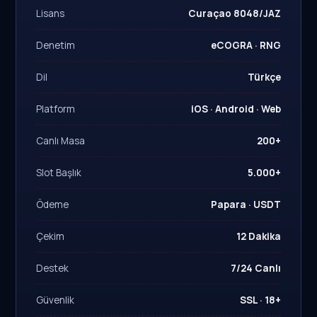
Lisans
Curaçao 8048/JAZ
Denetim
eCOGRA · RNG
Dil
Türkçe
Platform
iOS · Android · Web
Canlı Masa
200+
Slot Başlık
5.000+
Ödeme
Papara · USDT
Çekim
12 Dakika
Destek
7/24 Canlı
Güvenlik
SSL · 18+