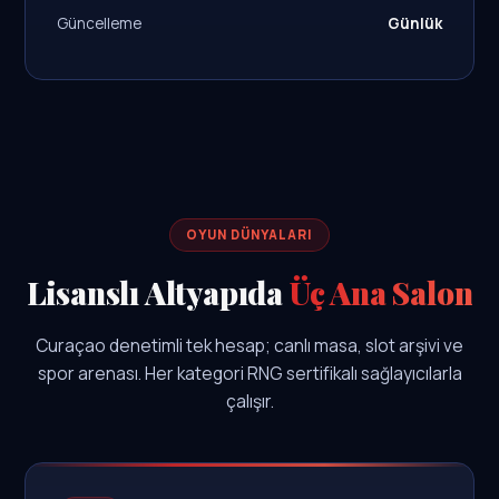
Güncelleme
Günlük
OYUN DÜNYALARI
Lisanslı Altyapıda
Üç Ana Salon
Curaçao denetimli tek hesap; canlı masa, slot arşivi ve
spor arenası. Her kategori RNG sertifikalı sağlayıcılarla
çalışır.