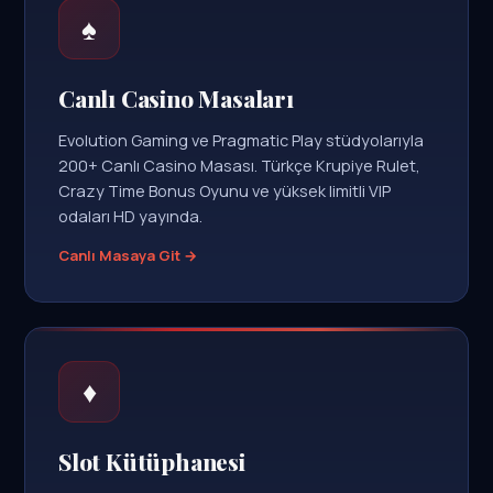
♠
Canlı Casino Masaları
Evolution Gaming ve Pragmatic Play stüdyolarıyla
200+ Canlı Casino Masası. Türkçe Krupiye Rulet,
Crazy Time Bonus Oyunu ve yüksek limitli VIP
odaları HD yayında.
Canlı Masaya Git →
♦
Slot Kütüphanesi