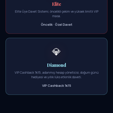
Elite
Elite Üye Davet Sistemi, öncelikli çekim ve yüksek limitli VIP
masa.
Öncelik · Özel Davet
💎
Diamond
VIP Cashback %15, adanmış hesap yöneticisi, doğum günü
hediyesi ve yıllık lüks etkinlik daveti.
VIP Cashback %15