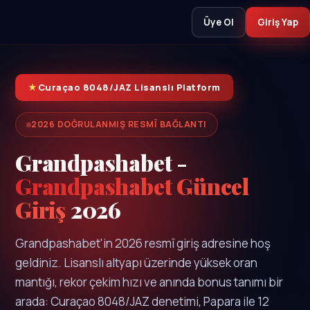
Üye Ol
Giriş Yap
★
Curaçao 8048/JAZ Lisanslı Platform
2026 DOĞRULANMIŞ RESMÎ BAĞLANTI
Grandpashabet -
Grandpashabet Güncel
Giriş
2026
Grandpashabet'in 2026 resmî giriş adresine hoş
geldiniz. Lisanslı altyapı üzerinde yüksek oran
mantığı, rekor çekim hızı ve anında bonus tanımı bir
arada: Curaçao 8048/JAZ denetimi, Papara ile 12