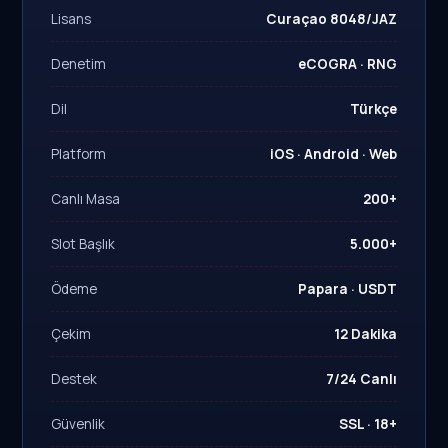
Lisans
Curaçao 8048/JAZ
Denetim
eCOGRA · RNG
Dil
Türkçe
Platform
iOS · Android · Web
Canlı Masa
200+
Slot Başlık
5.000+
Ödeme
Papara · USDT
Çekim
12 Dakika
Destek
7/24 Canlı
Güvenlik
SSL · 18+