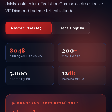
dakika anlık çekim, Evolution Gaming canlı casino ve
VIP Diamond kademe tek çatı altında.
Resmî Girişe Geç →
Lisansı Doğrula
8048
200
+
CURAÇAO LISANS NO
CANLI MASA
5.000
+
12
dk
SLOT BAŞLIĞI
PAPARA ÇEKIM
▶ GRANDPASHABET RESMÎ 2026