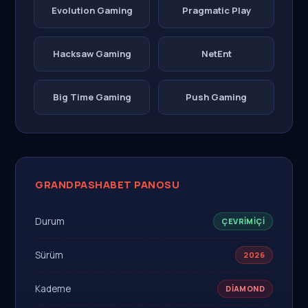
Evolution Gaming
Pragmatic Play
Hacksaw Gaming
NetEnt
Big Time Gaming
Push Gaming
GRANDPASHABET PANOSU
Durum
ÇEVRIMIÇI
Sürüm
2026
Kademe
DIAMOND