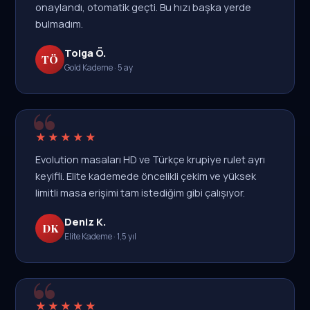
onaylandı, otomatik geçti. Bu hızı başka yerde
bulmadım.
Tolga Ö.
TÖ
Gold Kademe · 5 ay
★★★★★
Evolution masaları HD ve Türkçe krupiye rulet ayrı
keyifli. Elite kademede öncelikli çekim ve yüksek
limitli masa erişimi tam istediğim gibi çalışıyor.
Deniz K.
DK
Elite Kademe · 1,5 yıl
★★★★★