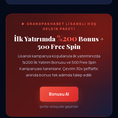
▶ GRANDPASHABET LISANSLI HOŞ
GELDIN PAKETI
%200
İlk Yatırımda
Bonus +
500 Free Spin
Lisanslı kampanya koşullarıyla ilk yatırımınızda
%200 İlk Yatırım Bonusu ve 500 Free Spin
Kampanyası tanımlanır. Çevrim 30x şeffaftır,
anında bonus tek adımda talep edilir.
Bonusu Al
Şartlar ve koşullar geçerlidir