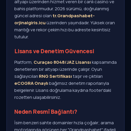
altyapı üzerinden hizmet veren bir canlı casino ve
bahis platformudur. 2026 sürümü, doğrulanmış
güncel adresi olan
tr.Grandpashabet-
orjinalgiris.icu
üzerinden yayındadır. Yüksek oran
mantığı ve rekor çekim hızı bu adreste kesintisiz
tutulur.
Lisans ve Denetim Güvencesi
Platform,
Curaçao 8048/JAZ Lisansı
kapsamında
denetlenen bir altyapı üzerinde çalışır. Oyun
sağlayıcıları
RNG Sertifikası
taşır ve çıktıları
eCOGRA Onaylı
bağımsız denetim raporlarıyla
belgelenir. Lisans doğrulama kaydına footer'daki
rozetten ulaşabilirsiniz.
Neden Resmî Bağlantı?
İsim benzeri sahte domainler hızla çoğalır; arama
motorlarında görünen her "Grandpashabet" ifadeli