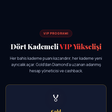
VIP PROGRAMI
Dört Kademeli
VIP Yükselişi
Her bahis kademe puanı kazandırır, her kademe yeni
ayrıcalık açar. Gold'dan Diamond'a uzanan adanmış
hesap yöneticisi ve cashback.
🏅
Gold