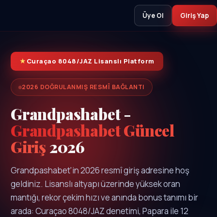
Üye Ol
Giriş Yap
★
Curaçao 8048/JAZ Lisanslı Platform
2026 DOĞRULANMIŞ RESMÎ BAĞLANTI
Grandpashabet -
Grandpashabet Güncel
Giriş
2026
Grandpashabet'in 2026 resmî giriş adresine hoş
geldiniz. Lisanslı altyapı üzerinde yüksek oran
mantığı, rekor çekim hızı ve anında bonus tanımı bir
arada: Curaçao 8048/JAZ denetimi, Papara ile 12