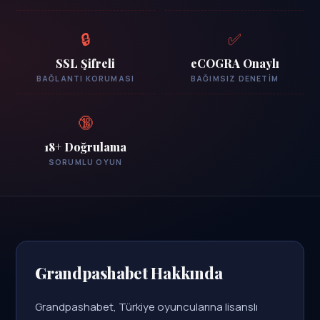
🔒
✅
SSL Şifreli
eCOGRA Onaylı
BAĞLANTI KORUMASI
BAĞIMSIZ DENETIM
🔞
18+ Doğrulama
SORUMLU OYUN
Grandpashabet Hakkında
Grandpashabet, Türkiye oyuncularına lisanslı